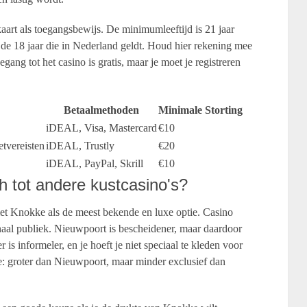
kaart als toegangsbewijs. De minimumleeftijd is 21 jaar
 de 18 jaar die in Nederland geldt. Houd hier rekening mee
egang tot het casino is gratis, maar je moet je registreren
Betaalmethoden
Minimale Storting
iDEAL, Visa, Mastercard
€10
tvereisten
iDEAL, Trustly
€20
iDEAL, PayPal, Skrill
€10
h tot andere kustcasino's?
met Knokke als de meest bekende en luxe optie. Casino
onaal publiek. Nieuwpoort is bescheidener, maar daardoor
r is informeler, en je hoeft je niet speciaal te kleden voor
ie: groter dan Nieuwpoort, maar minder exclusief dan