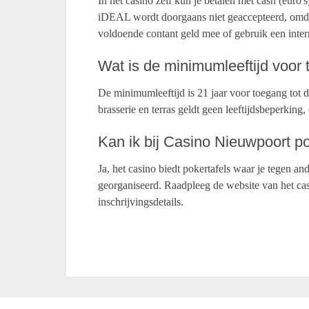
In het casino zelf kun je betalen met cash (euro'
iDEAL wordt doorgaans niet geaccepteerd, omda
voldoende contant geld mee of gebruik een inter
Wat is de minimumleeftijd voor
De minimumleeftijd is 21 jaar voor toegang tot de
brasserie en terras geldt geen leeftijdsbeperking
Kan ik bij Casino Nieuwpoort p
Ja, het casino biedt pokertafels waar je tegen a
georganiseerd. Raadpleeg de website van het ca
inschrijvingsdetails.