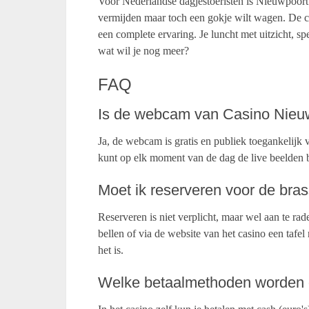
Voor Nederlandse dagjestoeristen is Nieuwpoort
vermijden maar toch een gokje wilt wagen. De co
een complete ervaring. Je luncht met uitzicht, spe
wat wil je nog meer?
FAQ
Is de webcam van Casino Nieuwp
Ja, de webcam is gratis en publiek toegankelijk vi
kunt op elk moment van de dag de live beelden 
Moet ik reserveren voor de bras
Reserveren is niet verplicht, maar wel aan te ra
bellen of via de website van het casino een tafe
het is.
Welke betaalmethoden worden 