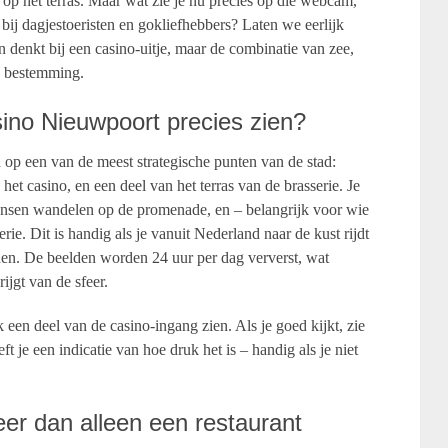
 is op het terras. Maar wat zie je nu precies op die webcam,
 bij dagjestoeristen en gokliefhebbers? Laten we eerlijk
an denkt bij een casino-uitje, maar de combinatie van zee,
e bestemming.
no Nieuwpoort precies zien?
op een van de meest strategische punten van de stad:
het casino, en een deel van het terras van de brasserie. Je
mensen wandelen op de promenade, en – belangrijk voor wie
erie. Dit is handig als je vanuit Nederland naar de kust rijdt
nden. De beelden worden 24 uur per dag ververst, wat
ijgt van de sfeer.
een deel van de casino-ingang zien. Als je goed kijkt, zie
t je een indicatie van hoe druk het is – handig als je niet
er dan alleen een restaurant