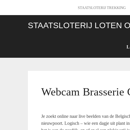
Skip
STAATSLOTERIJ TREKKING
to
content
STAATSLOTERIJ LOTEN 
L
Webcam Brasserie 
Je zoekt online naar live beelden van de Belgisc
nieuwpoort. Logisch – wie een dagje uit plant i