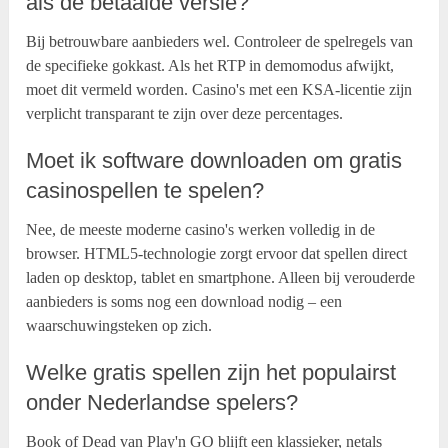
als de betaalde versie?
Bij betrouwbare aanbieders wel. Controleer de spelregels van
de specifieke gokkast. Als het RTP in demomodus afwijkt,
moet dit vermeld worden. Casino's met een KSA-licentie zijn
verplicht transparant te zijn over deze percentages.
Moet ik software downloaden om gratis
casinospellen te spelen?
Nee, de meeste moderne casino's werken volledig in de
browser. HTML5-technologie zorgt ervoor dat spellen direct
laden op desktop, tablet en smartphone. Alleen bij verouderde
aanbieders is soms nog een download nodig – een
waarschuwingsteken op zich.
Welke gratis spellen zijn het populairst
onder Nederlandse spelers?
Book of Dead van Play'n GO blijft een klassieker, netals