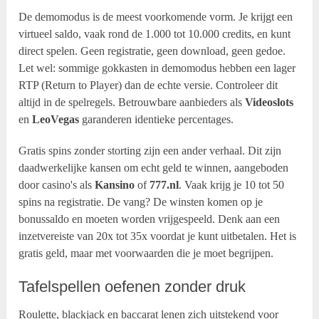
De demomodus is de meest voorkomende vorm. Je krijgt een
virtueel saldo, vaak rond de 1.000 tot 10.000 credits, en kunt
direct spelen. Geen registratie, geen download, geen gedoe.
Let wel: sommige gokkasten in demomodus hebben een lager
RTP (Return to Player) dan de echte versie. Controleer dit
altijd in de spelregels. Betrouwbare aanbieders als
Videoslots
en
LeoVegas
garanderen identieke percentages.
Gratis spins zonder storting zijn een ander verhaal. Dit zijn
daadwerkelijke kansen om echt geld te winnen, aangeboden
door casino's als
Kansino
of
777.nl
. Vaak krijg je 10 tot 50
spins na registratie. De vang? De winsten komen op je
bonussaldo en moeten worden vrijgespeeld. Denk aan een
inzetvereiste van 20x tot 35x voordat je kunt uitbetalen. Het is
gratis geld, maar met voorwaarden die je moet begrijpen.
Tafelspellen oefenen zonder druk
Roulette, blackjack en baccarat lenen zich uitstekend voor