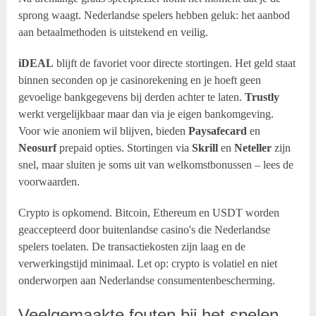
sprong waagt. Nederlandse spelers hebben geluk: het aanbod
aan betaalmethoden is uitstekend en veilig.
iDEAL
blijft de favoriet voor directe stortingen. Het geld staat
binnen seconden op je casinorekening en je hoeft geen
gevoelige bankgegevens bij derden achter te laten.
Trustly
werkt vergelijkbaar maar dan via je eigen bankomgeving.
Voor wie anoniem wil blijven, bieden
Paysafecard
en
Neosurf
prepaid opties. Stortingen via
Skrill
en
Neteller
zijn
snel, maar sluiten je soms uit van welkomstbonussen – lees de
voorwaarden.
Crypto is opkomend. Bitcoin, Ethereum en USDT worden
geaccepteerd door buitenlandse casino's die Nederlandse
spelers toelaten. De transactiekosten zijn laag en de
verwerkingstijd minimaal. Let op: crypto is volatiel en niet
onderworpen aan Nederlandse consumentenbescherming.
Veelgemaakte fouten bij het spelen