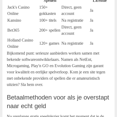
Spellen
Licentie
Jack's Casino
150+
Direct, geen
Ja
Online
gokkasten
account
Kansino
100+ titels
Na registratie
Ja
Direct, geen
Bet365
200+ spellen
Ja
account
Holland Casino
120+ games
Na registratie
Ja
Online
Bijkomend punt: serieuze aanbieders werken samen met
bekende softwareontwikkelaars. Namen als NetEnt,
Microgaming, Play'n GO en Evolution Gaming zijn garant
voor kwaliteit en eerlijke spelverloop. Kom je een site tegen
met onbekende providers of spellen die er amateuristisch
uitzien? Sla hem over.
Betaalmethoden voor als je overstapt
naar echt geld
Na urenlange gratis speelplezier komt het moment dat je de