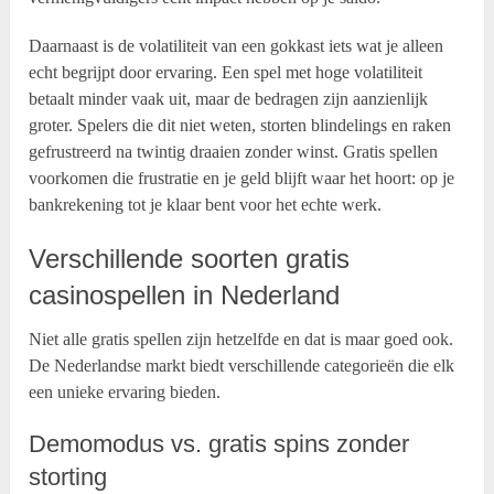
Daarnaast is de volatiliteit van een gokkast iets wat je alleen
echt begrijpt door ervaring. Een spel met hoge volatiliteit
betaalt minder vaak uit, maar de bedragen zijn aanzienlijk
groter. Spelers die dit niet weten, storten blindelings en raken
gefrustreerd na twintig draaien zonder winst. Gratis spellen
voorkomen die frustratie en je geld blijft waar het hoort: op je
bankrekening tot je klaar bent voor het echte werk.
Verschillende soorten gratis
casinospellen in Nederland
Niet alle gratis spellen zijn hetzelfde en dat is maar goed ook.
De Nederlandse markt biedt verschillende categorieën die elk
een unieke ervaring bieden.
Demomodus vs. gratis spins zonder
storting