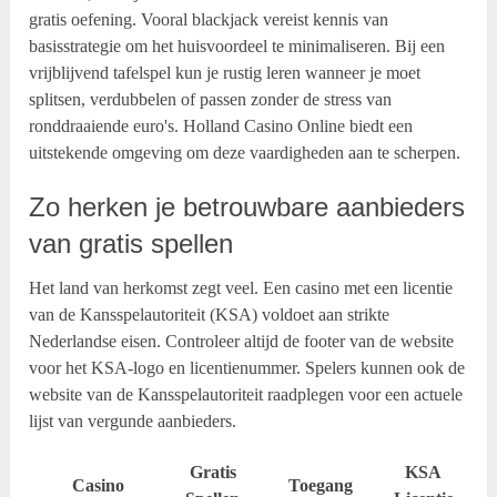
gratis oefening. Vooral blackjack vereist kennis van
basisstrategie om het huisvoordeel te minimaliseren. Bij een
vrijblijvend tafelspel kun je rustig leren wanneer je moet
splitsen, verdubbelen of passen zonder de stress van
ronddraaiende euro's. Holland Casino Online biedt een
uitstekende omgeving om deze vaardigheden aan te scherpen.
Zo herken je betrouwbare aanbieders
van gratis spellen
Het land van herkomst zegt veel. Een casino met een licentie
van de Kansspelautoriteit (KSA) voldoet aan strikte
Nederlandse eisen. Controleer altijd de footer van de website
voor het KSA-logo en licentienummer. Spelers kunnen ook de
website van de Kansspelautoriteit raadplegen voor een actuele
lijst van vergunde aanbieders.
Gratis
KSA
Casino
Toegang