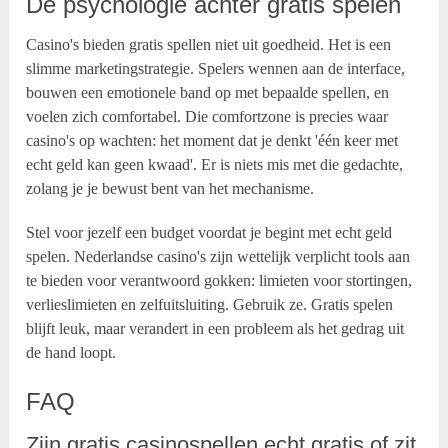
De psychologie achter gratis spelen
Casino's bieden gratis spellen niet uit goedheid. Het is een
slimme marketingstrategie. Spelers wennen aan de interface,
bouwen een emotionele band op met bepaalde spellen, en
voelen zich comfortabel. Die comfortzone is precies waar
casino's op wachten: het moment dat je denkt 'één keer met
echt geld kan geen kwaad'. Er is niets mis met die gedachte,
zolang je je bewust bent van het mechanisme.
Stel voor jezelf een budget voordat je begint met echt geld
spelen. Nederlandse casino's zijn wettelijk verplicht tools aan
te bieden voor verantwoord gokken: limieten voor stortingen,
verlieslimieten en zelfuitsluiting. Gebruik ze. Gratis spelen
blijft leuk, maar verandert in een probleem als het gedrag uit
de hand loopt.
FAQ
Zijn gratis casinospellen echt gratis of zit