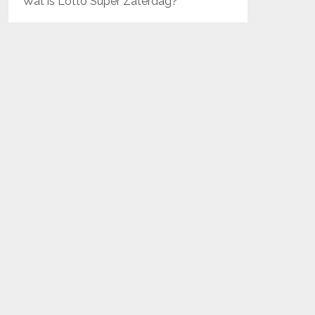
Wat is Lotto Super Zaterdag?