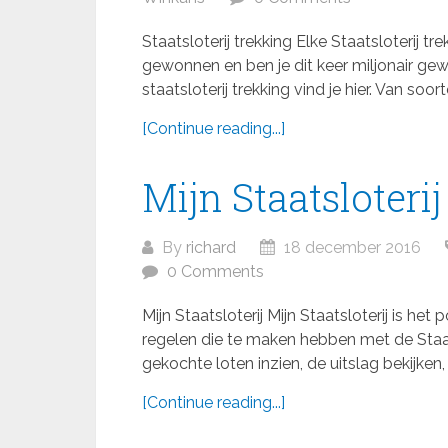
Staatsloterij trekking Elke Staatsloterij t
gewonnen en ben je dit keer miljonair ge
staatsloterij trekking vind je hier. Van soo
[Continue reading...]
Mijn Staatsloterij
By
richard
18 december 2016
0 Comments
Mijn Staatsloterij Mijn Staatsloterij is het 
regelen die te maken hebben met de Staatslo
gekochte loten inzien, de uitslag bekijke
[Continue reading...]