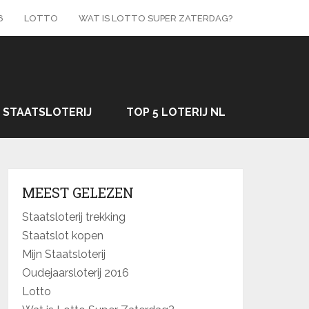
6
LOTTO
WAT IS LOTTO SUPER ZATERDAG?
 STAATSLOTERIJ
TOP 5 LOTERIJ NL
MEEST GELEZEN
Staatsloterij trekking
Staatslot kopen
Mijn Staatsloterij
Oudejaarsloterij 2016
Lotto