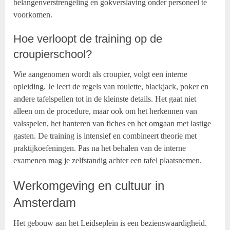
belangenverstrengeling en gokverslaving onder personeel te
voorkomen.
Hoe verloopt de training op de
croupierschool?
Wie aangenomen wordt als croupier, volgt een interne
opleiding. Je leert de regels van roulette, blackjack, poker en
andere tafelspellen tot in de kleinste details. Het gaat niet
alleen om de procedure, maar ook om het herkennen van
valsspelen, het hanteren van fiches en het omgaan met lastige
gasten. De training is intensief en combineert theorie met
praktijkoefeningen. Pas na het behalen van de interne
examenen mag je zelfstandig achter een tafel plaatsnemen.
Werkomgeving en cultuur in
Amsterdam
Het gebouw aan het Leidseplein is een bezienswaardigheid.