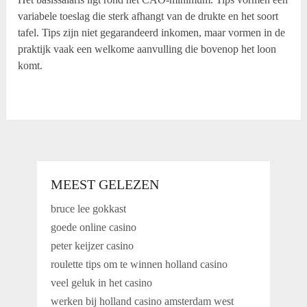
variabele toeslag die sterk afhangt van de drukte en het soort
tafel. Tips zijn niet gegarandeerd inkomen, maar vormen in de
praktijk vaak een welkome aanvulling die bovenop het loon
komt.
MEEST GELEZEN
bruce lee gokkast
goede online casino
peter keijzer casino
roulette tips om te winnen holland casino
veel geluk in het casino
werken bij holland casino amsterdam west