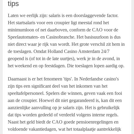
tips
Laten we eerlijk zijn: salaris is een doorslaggevende factor.
Het startsalaris voor een croupier ligt meestal rond het
minimumloon of net daarboven, conform de CAO voor de
Speelautomaten- en Casinobranche. Het basisuurloon is dus
niet direct waar je rijk van wordt. Het grote verschil zit hem in
de toeslagen. Omdat Holland Casino Amsterdam 24/7
geopend is (of tot in de late uurtjes), werk je in de avond, in
het weekend en op feestdagen. Die toeslagen lopen aardig op.
Daarnaast is er het fenomeen 'tips'. In Nederlandse casino's
zijn tips een significant deel van het inkomen van het
speeltafelpersoneel. Spelers die winnen, geven vaak een fooi
aan de croupier. Hoewel dit niet gegarandeerd is, kan dit een
aanzienlijke aanvulling op je salaris zijn. Het is gebruikelijk
dat tips worden gedeeld of verdeeld volgens interne regels.
Naast het geld biedt de CAO goede pensioenregelingen en
voldoende vakantiedagen, wat het totaalplaatje aantrekkelijk