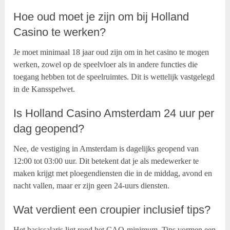
Hoe oud moet je zijn om bij Holland
Casino te werken?
Je moet minimaal 18 jaar oud zijn om in het casino te mogen
werken, zowel op de speelvloer als in andere functies die
toegang hebben tot de speelruimtes. Dit is wettelijk vastgelegd
in de Kansspelwet.
Is Holland Casino Amsterdam 24 uur per
dag geopend?
Nee, de vestiging in Amsterdam is dagelijks geopend van
12:00 tot 03:00 uur. Dit betekent dat je als medewerker te
maken krijgt met ploegendiensten die in de middag, avond en
nacht vallen, maar er zijn geen 24-uurs diensten.
Wat verdient een croupier inclusief tips?
Het basissalaris ligt rond het CAO-minimum. Tips vormen een