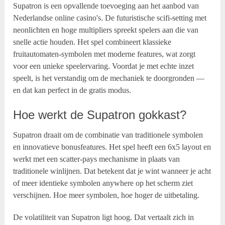
Supatron is een opvallende toevoeging aan het aanbod van
Nederlandse online casino's. De futuristische scifi-setting met
neonlichten en hoge multipliers spreekt spelers aan die van
snelle actie houden. Het spel combineert klassieke
fruitautomaten-symbolen met moderne features, wat zorgt
voor een unieke speelervaring. Voordat je met echte inzet
speelt, is het verstandig om de mechaniek te doorgronden —
en dat kan perfect in de gratis modus.
Hoe werkt de Supatron gokkast?
Supatron draait om de combinatie van traditionele symbolen
en innovatieve bonusfeatures. Het spel heeft een 6x5 layout en
werkt met een scatter-pays mechanisme in plaats van
traditionele winlijnen. Dat betekent dat je wint wanneer je acht
of meer identieke symbolen anywhere op het scherm ziet
verschijnen. Hoe meer symbolen, hoe hoger de uitbetaling.
De volatiliteit van Supatron ligt hoog. Dat vertaalt zich in