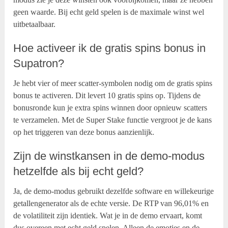
geen waarde. Bij echt geld spelen is de maximale winst wel
uitbetaalbaar.
Hoe activeer ik de gratis spins bonus in
Supatron?
Je hebt vier of meer scatter-symbolen nodig om de gratis spins
bonus te activeren. Dit levert 10 gratis spins op. Tijdens de
bonusronde kun je extra spins winnen door opnieuw scatters
te verzamelen. Met de Super Stake functie vergroot je de kans
op het triggeren van deze bonus aanzienlijk.
Zijn de winstkansen in de demo-modus
hetzelfde als bij echt geld?
Ja, de demo-modus gebruikt dezelfde software en willekeurige
getallengenerator als de echte versie. De RTP van 96,01% en
de volatiliteit zijn identiek. Wat je in de demo ervaart, komt
dus overeen met echt geld spelen. Alleen de emoties en de