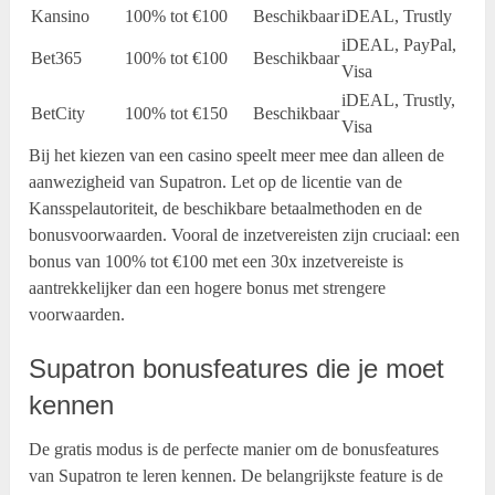
Kansino
100% tot €100
Beschikbaar
iDEAL, Trustly
iDEAL, PayPal,
Bet365
100% tot €100
Beschikbaar
Visa
iDEAL, Trustly,
BetCity
100% tot €150
Beschikbaar
Visa
Bij het kiezen van een casino speelt meer mee dan alleen de
aanwezigheid van Supatron. Let op de licentie van de
Kansspelautoriteit, de beschikbare betaalmethoden en de
bonusvoorwaarden. Vooral de inzetvereisten zijn cruciaal: een
bonus van 100% tot €100 met een 30x inzetvereiste is
aantrekkelijker dan een hogere bonus met strengere
voorwaarden.
Supatron bonusfeatures die je moet
kennen
De gratis modus is de perfecte manier om de bonusfeatures
van Supatron te leren kennen. De belangrijkste feature is de