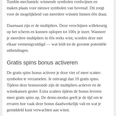
Tumble-mechaniek: winnende symbolen verdwijnen en
maken plaats voor nieuwe symbolen van bovenaf. Dit zorgt
voor de mogelijkheid van meerdere winsten binnen één draai.
Daarnaast zijn er de multipliers. Deze verschijnen willekeurig
op het scherm en kunnen oplopen tot 100x je inzet. Wanneer
je meerdere multipliers in één reeks wint, worden deze met
elkaar vermenigvuldigd — wat leidt tot de grootste potentiële
uitbetalingen.
Gratis spins bonus activeren
De gratis spins bonus activeer je door vier of meer scatter-
symbolen te verzamelen. Je ontvangt dan 10 gratis spins.
Tijdens deze bonusronde zijn de multipliers actiever en de
winstkansen groter. Extra scatters tijdens de bonus leveren
meer gratis spins op. De demo-modus geeft je de tijd om te
ervaren hoe vaak deze bonus daadwerkelijk valt en wat je
gemiddeld kunt verwachten aan winst.