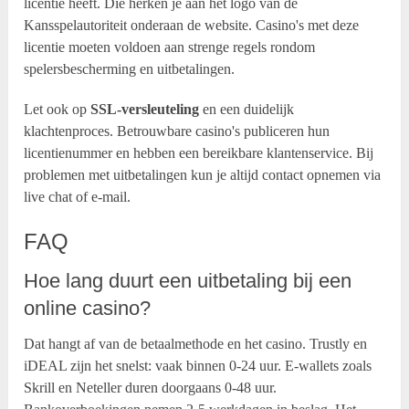
licentie heeft. Die herken je aan het logo van de
Kansspelautoriteit onderaan de website. Casino's met deze
licentie moeten voldoen aan strenge regels rondom
spelersbescherming en uitbetalingen.
Let ook op
SSL-versleuteling
en een duidelijk
klachtenproces. Betrouwbare casino's publiceren hun
licentienummer en hebben een bereikbare klantenservice. Bij
problemen met uitbetalingen kun je altijd contact opnemen via
live chat of e-mail.
FAQ
Hoe lang duurt een uitbetaling bij een
online casino?
Dat hangt af van de betaalmethode en het casino. Trustly en
iDEAL zijn het snelst: vaak binnen 0-24 uur. E-wallets zoals
Skrill en Neteller duren doorgaans 0-48 uur.