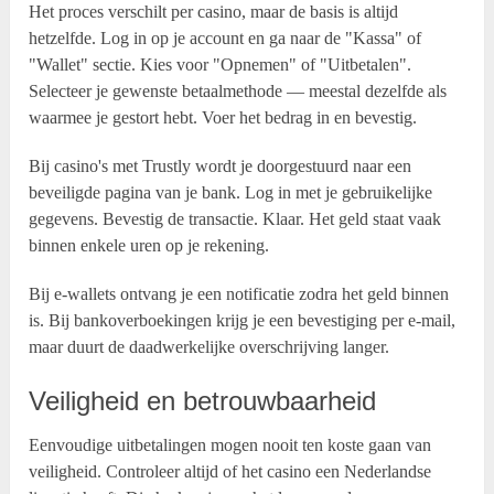
Het proces verschilt per casino, maar de basis is altijd
hetzelfde. Log in op je account en ga naar de "Kassa" of
"Wallet" sectie. Kies voor "Opnemen" of "Uitbetalen".
Selecteer je gewenste betaalmethode — meestal dezelfde als
waarmee je gestort hebt. Voer het bedrag in en bevestig.
Bij casino's met Trustly wordt je doorgestuurd naar een
beveiligde pagina van je bank. Log in met je gebruikelijke
gegevens. Bevestig de transactie. Klaar. Het geld staat vaak
binnen enkele uren op je rekening.
Bij e-wallets ontvang je een notificatie zodra het geld binnen
is. Bij bankoverboekingen krijg je een bevestiging per e-mail,
maar duurt de daadwerkelijke overschrijving langer.
Veiligheid en betrouwbaarheid
Eenvoudige uitbetalingen mogen nooit ten koste gaan van
veiligheid. Controleer altijd of het casino een Nederlandse