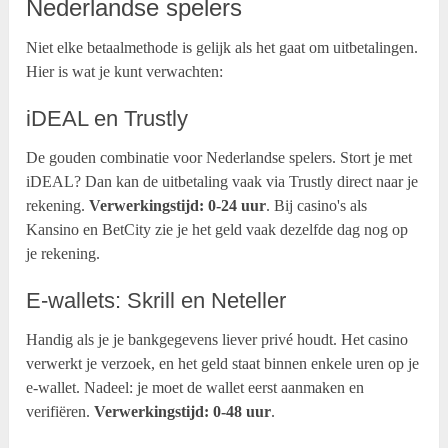
Nederlandse spelers
Niet elke betaalmethode is gelijk als het gaat om uitbetalingen.
Hier is wat je kunt verwachten:
iDEAL en Trustly
De gouden combinatie voor Nederlandse spelers. Stort je met
iDEAL? Dan kan de uitbetaling vaak via Trustly direct naar je
rekening.
Verwerkingstijd: 0-24 uur
. Bij casino's als
Kansino en BetCity zie je het geld vaak dezelfde dag nog op
je rekening.
E-wallets: Skrill en Neteller
Handig als je je bankgegevens liever privé houdt. Het casino
verwerkt je verzoek, en het geld staat binnen enkele uren op je
e-wallet. Nadeel: je moet de wallet eerst aanmaken en
verifiëren.
Verwerkingstijd: 0-48 uur
.