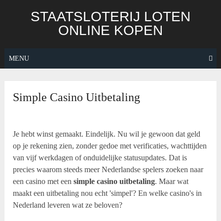
Skip
STAATSLOTERIJ LOTEN
to
ONLINE KOPEN
content
MENU
Simple Casino Uitbetaling
Je hebt winst gemaakt. Eindelijk. Nu wil je gewoon dat geld
op je rekening zien, zonder gedoe met verificaties, wachttijden
van vijf werkdagen of onduidelijke statusupdates. Dat is
precies waarom steeds meer Nederlandse spelers zoeken naar
een casino met een
simple casino uitbetaling
. Maar wat
maakt een uitbetaling nou echt 'simpel'? En welke casino's in
Nederland leveren wat ze beloven?