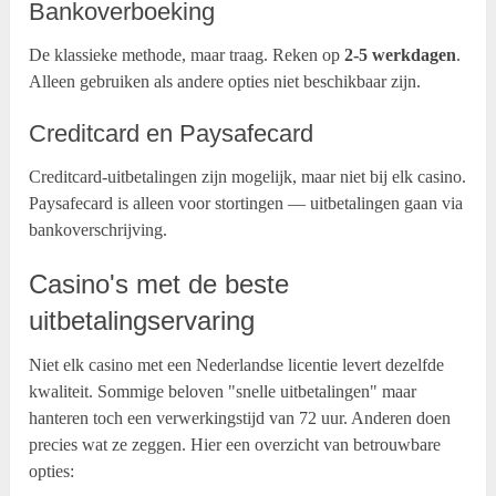
Bankoverboeking
De klassieke methode, maar traag. Reken op
2-5 werkdagen
.
Alleen gebruiken als andere opties niet beschikbaar zijn.
Creditcard en Paysafecard
Creditcard-uitbetalingen zijn mogelijk, maar niet bij elk casino.
Paysafecard is alleen voor stortingen — uitbetalingen gaan via
bankoverschrijving.
Casino's met de beste
uitbetalingservaring
Niet elk casino met een Nederlandse licentie levert dezelfde
kwaliteit. Sommige beloven "snelle uitbetalingen" maar
hanteren toch een verwerkingstijd van 72 uur. Anderen doen
precies wat ze zeggen. Hier een overzicht van betrouwbare
opties: