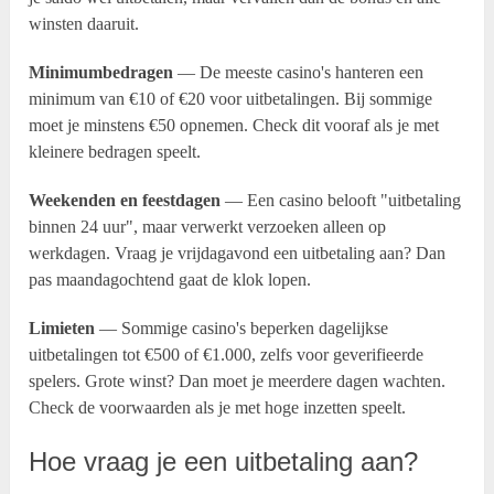
winsten daaruit.
Minimumbedragen
— De meeste casino's hanteren een
minimum van €10 of €20 voor uitbetalingen. Bij sommige
moet je minstens €50 opnemen. Check dit vooraf als je met
kleinere bedragen speelt.
Weekenden en feestdagen
— Een casino belooft "uitbetaling
binnen 24 uur", maar verwerkt verzoeken alleen op
werkdagen. Vraag je vrijdagavond een uitbetaling aan? Dan
pas maandagochtend gaat de klok lopen.
Limieten
— Sommige casino's beperken dagelijkse
uitbetalingen tot €500 of €1.000, zelfs voor geverifieerde
spelers. Grote winst? Dan moet je meerdere dagen wachten.
Check de voorwaarden als je met hoge inzetten speelt.
Hoe vraag je een uitbetaling aan?