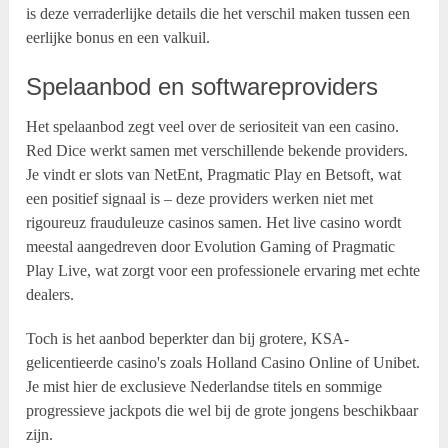
is deze verraderlijke details die het verschil maken tussen een
eerlijke bonus en een valkuil.
Spelaanbod en softwareproviders
Het spelaanbod zegt veel over de seriositeit van een casino.
Red Dice werkt samen met verschillende bekende providers.
Je vindt er slots van NetEnt, Pragmatic Play en Betsoft, wat
een positief signaal is – deze providers werken niet met
rigoureuz frauduleuze casinos samen. Het live casino wordt
meestal aangedreven door Evolution Gaming of Pragmatic
Play Live, wat zorgt voor een professionele ervaring met echte
dealers.
Toch is het aanbod beperkter dan bij grotere, KSA-
gelicentieerde casino's zoals Holland Casino Online of Unibet.
Je mist hier de exclusieve Nederlandse titels en sommige
progressieve jackpots die wel bij de grote jongens beschikbaar
zijn.