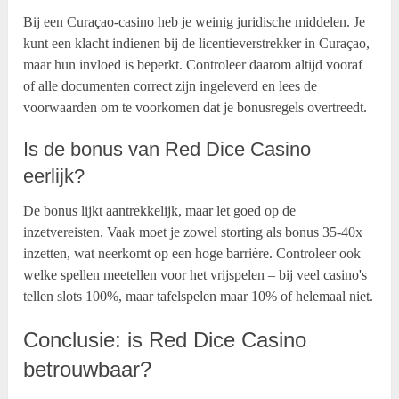
Bij een Curaçao-casino heb je weinig juridische middelen. Je
kunt een klacht indienen bij de licentieverstrekker in Curaçao,
maar hun invloed is beperkt. Controleer daarom altijd vooraf
of alle documenten correct zijn ingeleverd en lees de
voorwaarden om te voorkomen dat je bonusregels overtreedt.
Is de bonus van Red Dice Casino
eerlijk?
De bonus lijkt aantrekkelijk, maar let goed op de
inzetvereisten. Vaak moet je zowel storting als bonus 35-40x
inzetten, wat neerkomt op een hoge barrière. Controleer ook
welke spellen meetellen voor het vrijspelen – bij veel casino's
tellen slots 100%, maar tafelspelen maar 10% of helemaal niet.
Conclusie: is Red Dice Casino
betrouwbaar?