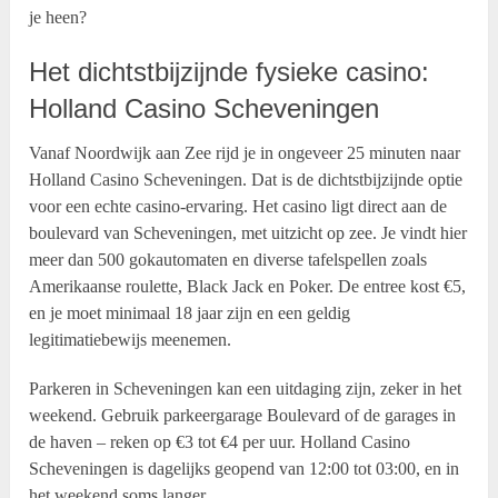
je heen?
Het dichtstbijzijnde fysieke casino:
Holland Casino Scheveningen
Vanaf Noordwijk aan Zee rijd je in ongeveer 25 minuten naar
Holland Casino Scheveningen. Dat is de dichtstbijzijnde optie
voor een echte casino-ervaring. Het casino ligt direct aan de
boulevard van Scheveningen, met uitzicht op zee. Je vindt hier
meer dan 500 gokautomaten en diverse tafelspellen zoals
Amerikaanse roulette, Black Jack en Poker. De entree kost €5,
en je moet minimaal 18 jaar zijn en een geldig
legitimatiebewijs meenemen.
Parkeren in Scheveningen kan een uitdaging zijn, zeker in het
weekend. Gebruik parkeergarage Boulevard of de garages in
de haven – reken op €3 tot €4 per uur. Holland Casino
Scheveningen is dagelijks geopend van 12:00 tot 03:00, en in
het weekend soms langer.