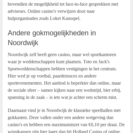
bovendien de mogelijkheid tot face-to-face gesprekken met
adviseurs. Online casino's verwijzen door naar
hulporganisaties zoals Loket Kansspel.
Andere gokmogelijkheden in
Noordwijk
Noordwijk zelf heeft geen casino, maar wel sportkantoren
waar je weddenschappen kunt plaatsen. Toto en Jack's
Sportweddenschappen hebben vestigingen in het centrum.
Hier wed je op voetbal, paardenraces en andere
sportevenementen. Het aanbod is beperkter dan online, maar
de sociale sfeer – samen kijken naar een wedstrijd, bier erbij,
spanning in de zaak – is iets wat je achter een scherm mist.
Daarnaast vind je in Noordwijk de klassieke speelhallen met
gokkasten. Deze vallen onder een andere wetgeving dan
casino's en hebben een maximuminzet van €0,10 per draai. De
winstkansen zijn hier lager dan bij Holland Casino of online.