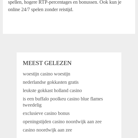
spellen, hogere RTP-percentages en bonussen. Ook kun je
online 24/7 spelen zonder reistijd.
MEEST GELEZEN
woestijn casino woestijn
nederlandse gokkasten gratis
leukste gokkast holland casino
is een buffalo poolkeu casino blue flames
tweedelig
exclusieve casino bonus
openingstijden casino noordwijk aan zee
casino noordwijk aan zee