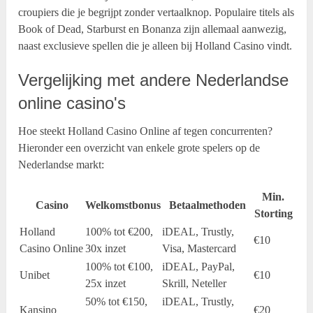
croupiers die je begrijpt zonder vertaalknop. Populaire titels als
Book of Dead, Starburst en Bonanza zijn allemaal aanwezig,
naast exclusieve spellen die je alleen bij Holland Casino vindt.
Vergelijking met andere Nederlandse
online casino's
Hoe steekt Holland Casino Online af tegen concurrenten?
Hieronder een overzicht van enkele grote spelers op de
Nederlandse markt:
Min.
Casino
Welkomstbonus
Betaalmethoden
Storting
Holland
100% tot €200,
iDEAL, Trustly,
€10
Casino Online
30x inzet
Visa, Mastercard
100% tot €100,
iDEAL, PayPal,
Unibet
€10
25x inzet
Skrill, Neteller
50% tot €150,
iDEAL, Trustly,
Kansino
€20