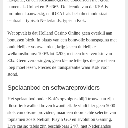
namen als Unibet en Bet365. De licentie van de KSA is
prominent aanwezig, en iDEAL als betaalmethode staat
centraal – typisch Nederlands, typisch Kok.
Wat opvalt is dat Holland Casino Online geen overkill aan
bonussen biedt. In plaats van een bomvolle bonuspagina met
onduidelijke voorwaarden, krijg je een duidelijke
welkomstbonus: 100% tot €200, met een inzetvereiste van
30x. Geen verrassingen, geen kleine lettertjes die je met een
loep moet lezen. Precies de transparantie waar Kok voor
stond.
Spelaanbod en softwareproviders
Het spelaanbod onder Kok's opvolgers blijft trouw aan zijn
filosofie: kwaliteit boven kwantiteit. Je vindt hier geen 5000
slots van obsure providers, maar een doordachte selectie van
topnamen zoals NetEnt, Play'n GO en Evolution Gaming.
Live casino tafels zijn beschikbaar 24/7, met Nederlandse