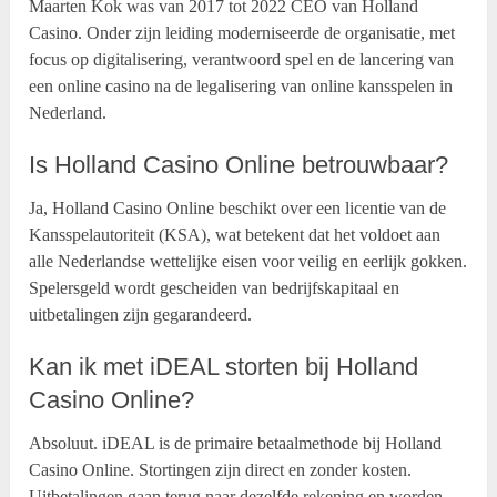
Maarten Kok was van 2017 tot 2022 CEO van Holland
Casino. Onder zijn leiding moderniseerde de organisatie, met
focus op digitalisering, verantwoord spel en de lancering van
een online casino na de legalisering van online kansspelen in
Nederland.
Is Holland Casino Online betrouwbaar?
Ja, Holland Casino Online beschikt over een licentie van de
Kansspelautoriteit (KSA), wat betekent dat het voldoet aan
alle Nederlandse wettelijke eisen voor veilig en eerlijk gokken.
Spelersgeld wordt gescheiden van bedrijfskapitaal en
uitbetalingen zijn gegarandeerd.
Kan ik met iDEAL storten bij Holland
Casino Online?
Absoluut. iDEAL is de primaire betaalmethode bij Holland
Casino Online. Stortingen zijn direct en zonder kosten.
Uitbetalingen gaan terug naar dezelfde rekening en worden