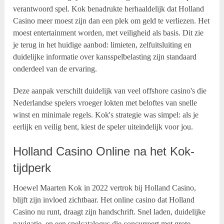
verantwoord spel. Kok benadrukte herhaaldelijk dat Holland
Casino meer moest zijn dan een plek om geld te verliezen. Het
moest entertainment worden, met veiligheid als basis. Dit zie
je terug in het huidige aanbod: limieten, zelfuitsluiting en
duidelijke informatie over kansspelbelasting zijn standaard
onderdeel van de ervaring.
Deze aanpak verschilt duidelijk van veel offshore casino's die
Nederlandse spelers vroeger lokten met beloftes van snelle
winst en minimale regels. Kok's strategie was simpel: als je
eerlijk en veilig bent, kiest de speler uiteindelijk voor jou.
Holland Casino Online na het Kok-
tijdperk
Hoewel Maarten Kok in 2022 vertrok bij Holland Casino,
blijft zijn invloed zichtbaar. Het online casino dat Holland
Casino nu runt, draagt zijn handschrift. Snel laden, duidelijke
navigatie, en een spelcatalogus die concurreert met grote