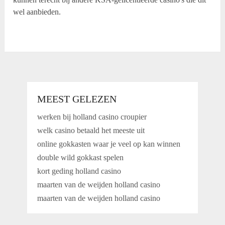
wel aanbieden.
MEEST GELEZEN
werken bij holland casino croupier
welk casino betaald het meeste uit
online gokkasten waar je veel op kan winnen
double wild gokkast spelen
kort geding holland casino
maarten van de weijden holland casino
maarten van de weijden holland casino