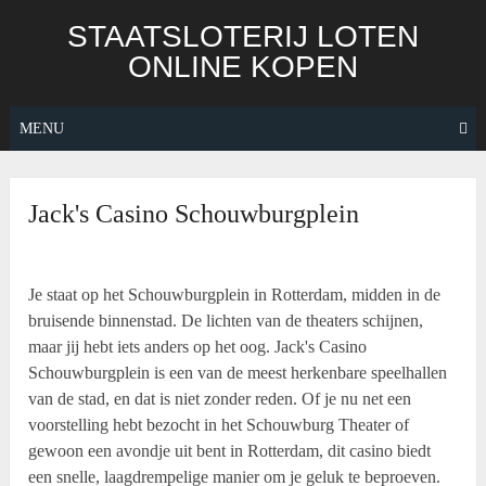
Skip
STAATSLOTERIJ LOTEN
to
ONLINE KOPEN
content
MENU
Jack's Casino Schouwburgplein
Je staat op het Schouwburgplein in Rotterdam, midden in de
bruisende binnenstad. De lichten van de theaters schijnen,
maar jij hebt iets anders op het oog. Jack's Casino
Schouwburgplein is een van de meest herkenbare speelhallen
van de stad, en dat is niet zonder reden. Of je nu net een
voorstelling hebt bezocht in het Schouwburg Theater of
gewoon een avondje uit bent in Rotterdam, dit casino biedt
een snelle, laagdrempelige manier om je geluk te beproeven.