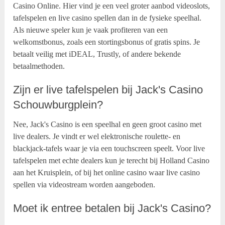
Casino Online. Hier vind je een veel groter aanbod videoslots,
tafelspelen en live casino spellen dan in de fysieke speelhal.
Als nieuwe speler kun je vaak profiteren van een
welkomstbonus, zoals een stortingsbonus of gratis spins. Je
betaalt veilig met iDEAL, Trustly, of andere bekende
betaalmethoden.
Zijn er live tafelspelen bij Jack's Casino
Schouwburgplein?
Nee, Jack's Casino is een speelhal en geen groot casino met
live dealers. Je vindt er wel elektronische roulette- en
blackjack-tafels waar je via een touchscreen speelt. Voor live
tafelspelen met echte dealers kun je terecht bij Holland Casino
aan het Kruisplein, of bij het online casino waar live casino
spellen via videostream worden aangeboden.
Moet ik entree betalen bij Jack's Casino?