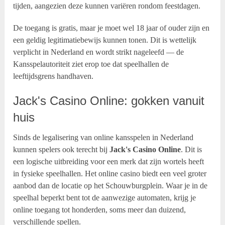
tijden, aangezien deze kunnen variëren rondom feestdagen.
De toegang is gratis, maar je moet wel 18 jaar of ouder zijn en
een geldig legitimatiebewijs kunnen tonen. Dit is wettelijk
verplicht in Nederland en wordt strikt nageleefd — de
Kansspelautoriteit ziet erop toe dat speelhallen de
leeftijdsgrens handhaven.
Jack's Casino Online: gokken vanuit
huis
Sinds de legalisering van online kansspelen in Nederland
kunnen spelers ook terecht bij
Jack's Casino Online
. Dit is
een logische uitbreiding voor een merk dat zijn wortels heeft
in fysieke speelhallen. Het online casino biedt een veel groter
aanbod dan de locatie op het Schouwburgplein. Waar je in de
speelhal beperkt bent tot de aanwezige automaten, krijg je
online toegang tot honderden, soms meer dan duizend,
verschillende spellen.