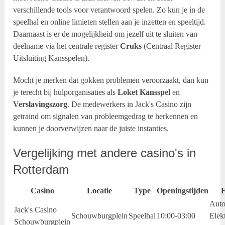
verschillende tools voor verantwoord spelen. Zo kun je in de
speelhal en online limieten stellen aan je inzetten en speeltijd.
Daarnaast is er de mogelijkheid om jezelf uit te sluiten van
deelname via het centrale register
Cruks
(Centraal Register
Uitsluiting Kansspelen).
Mocht je merken dat gokken problemen veroorzaakt, dan kun
je terecht bij hulporganisaties als
Loket Kansspel
en
Verslavingszorg
. De medewerkers in Jack's Casino zijn
getraind om signalen van probleemgedrag te herkennen en
kunnen je doorverwijzen naar de juiste instanties.
Vergelijking met andere casino's in
Rotterdam
Casino
Locatie
Type
Openingstijden
Auto
Jack's Casino
Schouwburgplein
Speelhal
10:00-03:00
Elek
Schouwburgplein