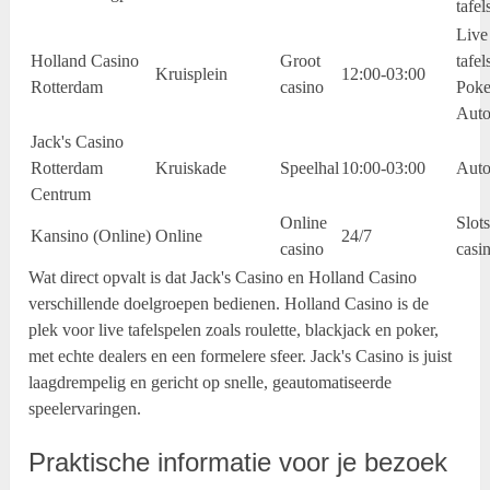
tafel
Live
Holland Casino
Groot
tafel
Kruisplein
12:00-03:00
Rotterdam
casino
Poke
Aut
Jack's Casino
Rotterdam
Kruiskade
Speelhal
10:00-03:00
Aut
Centrum
Online
Slot
Kansino (Online)
Online
24/7
casino
casi
Wat direct opvalt is dat Jack's Casino en Holland Casino
verschillende doelgroepen bedienen. Holland Casino is de
plek voor live tafelspelen zoals roulette, blackjack en poker,
met echte dealers en een formelere sfeer. Jack's Casino is juist
laagdrempelig en gericht op snelle, geautomatiseerde
speelervaringen.
Praktische informatie voor je bezoek