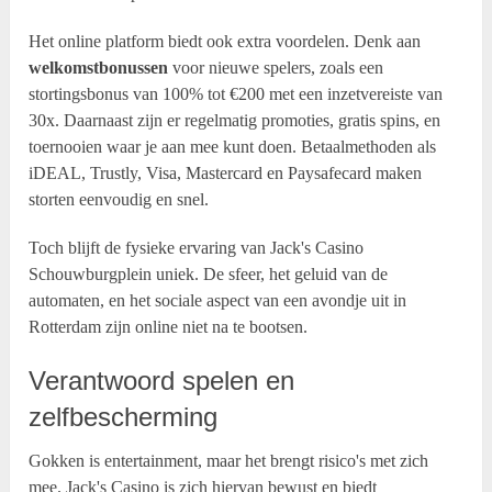
Het online platform biedt ook extra voordelen. Denk aan
welkomstbonussen
voor nieuwe spelers, zoals een
stortingsbonus van 100% tot €200 met een inzetvereiste van
30x. Daarnaast zijn er regelmatig promoties, gratis spins, en
toernooien waar je aan mee kunt doen. Betaalmethoden als
iDEAL, Trustly, Visa, Mastercard en Paysafecard maken
storten eenvoudig en snel.
Toch blijft de fysieke ervaring van Jack's Casino
Schouwburgplein uniek. De sfeer, het geluid van de
automaten, en het sociale aspect van een avondje uit in
Rotterdam zijn online niet na te bootsen.
Verantwoord spelen en
zelfbescherming
Gokken is entertainment, maar het brengt risico's met zich
mee. Jack's Casino is zich hiervan bewust en biedt