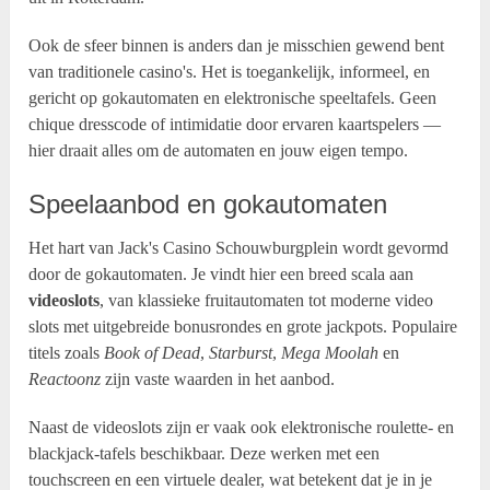
Ook de sfeer binnen is anders dan je misschien gewend bent
van traditionele casino's. Het is toegankelijk, informeel, en
gericht op gokautomaten en elektronische speeltafels. Geen
chique dresscode of intimidatie door ervaren kaartspelers —
hier draait alles om de automaten en jouw eigen tempo.
Speelaanbod en gokautomaten
Het hart van Jack's Casino Schouwburgplein wordt gevormd
door de gokautomaten. Je vindt hier een breed scala aan
videoslots
, van klassieke fruitautomaten tot moderne video
slots met uitgebreide bonusrondes en grote jackpots. Populaire
titels zoals
Book of Dead
,
Starburst
,
Mega Moolah
en
Reactoonz
zijn vaste waarden in het aanbod.
Naast de videoslots zijn er vaak ook elektronische roulette- en
blackjack-tafels beschikbaar. Deze werken met een
touchscreen en een virtuele dealer, wat betekent dat je in je