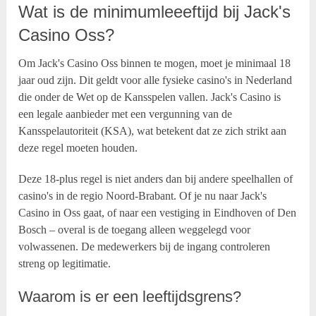
Wat is de minimumleeeftijd bij Jack's
Casino Oss?
Om Jack's Casino Oss binnen te mogen, moet je minimaal 18
jaar oud zijn. Dit geldt voor alle fysieke casino's in Nederland
die onder de Wet op de Kansspelen vallen. Jack's Casino is
een legale aanbieder met een vergunning van de
Kansspelautoriteit (KSA), wat betekent dat ze zich strikt aan
deze regel moeten houden.
Deze 18-plus regel is niet anders dan bij andere speelhallen of
casino's in de regio Noord-Brabant. Of je nu naar Jack's
Casino in Oss gaat, of naar een vestiging in Eindhoven of Den
Bosch – overal is de toegang alleen weggelegd voor
volwassenen. De medewerkers bij de ingang controleren
streng op legitimatie.
Waarom is er een leeftijdsgrens?