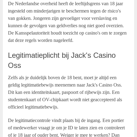
De Nederlandse overheid heeft de leeftijdsgrens van 18 jaar
ingesteld om minderjarigen te beschermen tegen de risico's
van gokken. Jongeren zijn gevoeliger voor verslaving en
kunnen de gevolgen van geldverlies nog niet goed overzien.
De Kansspelautoriteit houdt toezicht op casino's om te zorgen
dat deze regels worden nageleefd.
Legitimatieplicht bij Jack's Casino
Oss
Zelfs als je duidelijk boven de 18 bent, moet je altijd een
geldig legitimatiebewijs meenemen naar Jack's Casino Oss.
Dit kan een identiteitskaart, paspoort of rijbewijs zijn. Een
studentenkaart of OV-chipkaart wordt niet geaccepteerd als
officieel legitimatiebewijs.
De legitimatiecontrole vindt plaats bij de ingang. Een portier
of medewerker vraagt je om je ID te laten zien en controleert
of je 18 jaar of ouder bent. Weiger je mee te werken? Dan