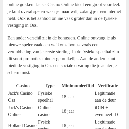
online gokken. Jack's Casino Online biedt een groot voordeel:
je kunt overal spelen waar je maar wilt, zolang je maar internet
hebt. Ook is het aanbod online vaak groter dan in de fysieke
vestiging in Oss.
Een ander verschil zit in de bonussen. Online ontvang je als
nieuwe speler vaak een welkomstbonus, zoals een
verdubbeling van je eerste storting. In de fysieke speelhal zijn
dit soort promoties minder gebruikelijk. Aan de andere kant
biedt de vestiging in Oss een sociale ervaring die je achter je
scherm mist.
Casino
Type
Minimumleeftijd
Verificatie
Jack's Casino
Fysieke
Legitimatie
18 jaar
Oss
speelhal
aan de deur
Jack's Casino
Online
iDIN +
18 jaar
Online
casino
eventueel ID
Fysiek
Legitimatie
Holland Casino
18 jaar
casino
aan de deur