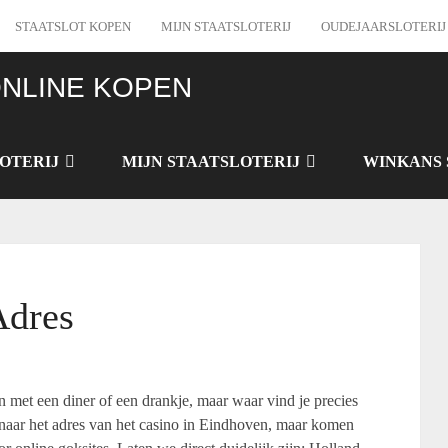
STAATSLOT KOPEN
MIJN STAATSLOTERIJ
OUDEJAARSLOTERIJ 
ONLINE KOPEN
OTERIJ
MIJN STAATSLOTERIJ
WINKANS 
Adres
n met een diner of een drankje, maar waar vind je precies
 naar het adres van het casino in Eindhoven, maar komen