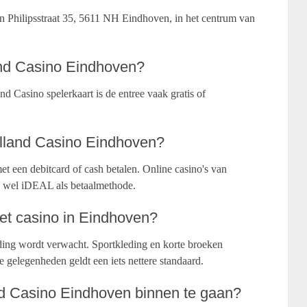
 Philipsstraat 35, 5611 NH Eindhoven, in het centrum van
land Casino Eindhoven?
nd Casino spelerkaart is de entree vaak gratis of
olland Casino Eindhoven?
met een debitcard of cash betalen. Online casino's van
n wel iDEAL als betaalmethode.
 het casino in Eindhoven?
eding wordt verwacht. Sportkleding en korte broeken
 gelegenheden geldt een iets nettere standaard.
nd Casino Eindhoven binnen te gaan?