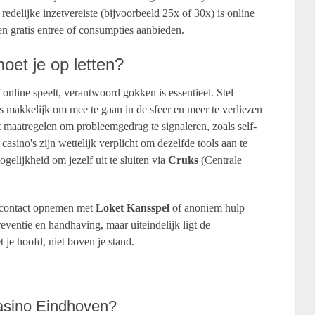
elijke inzetvereiste (bijvoorbeeld 25x of 30x) is online
een gratis entree of consumpties aanbieden.
et je op letten?
online speelt, verantwoord gokken is essentieel. Stel
s makkelijk om mee te gaan in de sfeer en meer te verliezen
t maatregelen om probleemgedrag te signaleren, zoals self-
 casino's zijn wettelijk verplicht om dezelfde tools aan te
ogelijkheid om jezelf uit te sluiten via
Cruks
(Centrale
 contact opnemen met
Loket Kansspel
of anoniem hulp
eventie en handhaving, maar uiteindelijk ligt de
t je hoofd, niet boven je stand.
Casino Eindhoven?