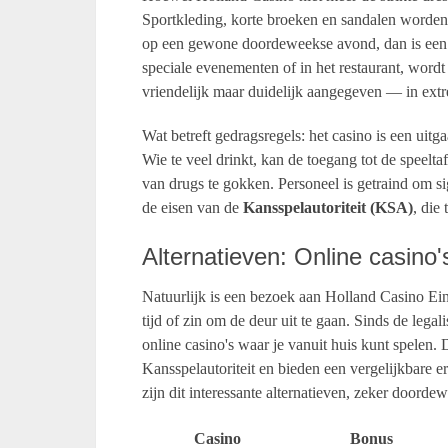
Sportkleding, korte broeken en sandalen worden 
op een gewone doordeweekse avond, dan is een ne
speciale evenementen of in het restaurant, wordt
vriendelijk maar duidelijk aangegeven — in ext
Wat betreft gedragsregels: het casino is een ui
Wie te veel drinkt, kan de toegang tot de speel
van drugs te gokken. Personeel is getraind om si
de eisen van de
Kansspelautoriteit (KSA)
, die
Alternatieven: Online casino
Natuurlijk is een bezoek aan Holland Casino Ein
tijd of zin om de deur uit te gaan. Sinds de legal
online casino's waar je vanuit huis kunt spelen. 
Kansspelautoriteit en bieden een vergelijkbare 
zijn dit interessante alternatieven, zeker doordew
Casino
Bonus