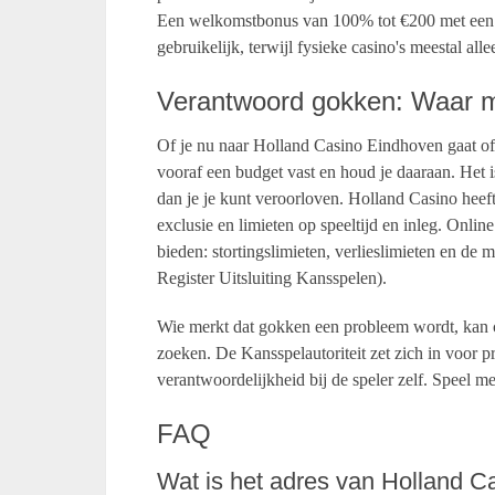
Een welkomstbonus van 100% tot €200 met een red
gebruikelijk, terwijl fysieke casino's meestal all
Verantwoord gokken: Waar mo
Of je nu naar Holland Casino Eindhoven gaat of 
vooraf een budget vast en houd je daaraan. Het i
dan je je kunt veroorloven. Holland Casino heef
exclusie en limieten op speeltijd en inleg. Online
bieden: stortingslimieten, verlieslimieten en de m
Register Uitsluiting Kansspelen).
Wie merkt dat gokken een probleem wordt, kan
zoeken. De Kansspelautoriteit zet zich in voor pr
verantwoordelijkheid bij de speler zelf. Speel me
FAQ
Wat is het adres van Holland 