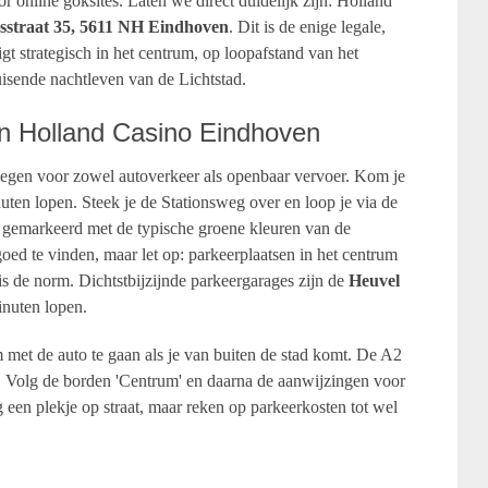
r online goksites. Laten we direct duidelijk zijn: Holland
sstraat 35, 5611 NH Eindhoven
. Dit is de enige legale,
gt strategisch in het centrum, op loopafstand van het
isende nachtleven van de Lichtstad.
an Holland Casino Eindhoven
gelegen voor zowel autoverkeer als openbaar vervoer. Kom je
nuten lopen. Steek je de Stationsweg over en loop je via de
is gemarkeerd met de typische groene kleuren van de
oed te vinden, maar let op: parkeerplaatsen in het centrum
is de norm. Dichtstbijzijnde parkeergarages zijn de
Heuvel
inuten lopen.
 met de auto te gaan als je van buiten de stad komt. De A2
. Volg de borden 'Centrum' en daarna de aanwijzingen voor
 een plekje op straat, maar reken op parkeerkosten tot wel