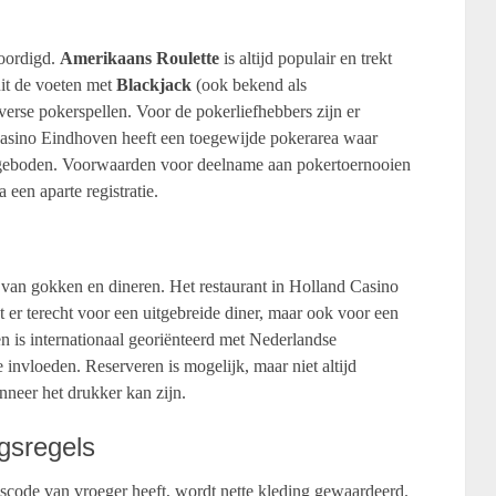
woordigd.
Amerikaans Roulette
is altijd populair en trekt
uit de voeten met
Blackjack
(ook bekend als
verse pokerspellen. Voor de pokerliefhebbers zijn er
Casino Eindhoven heeft een toegewijde pokerarea waar
geboden. Voorwaarden voor deelname aan pokertoernooien
 een aparte registratie.
 van gokken en dineren. Het restaurant in Holland Casino
 er terecht voor een uitgebreide diner, maar ook voor een
n is internationaal georiënteerd met Nederlandse
invloeden. Reserveren is mogelijk, maar niet altijd
neer het drukker kan zijn.
gsregels
scode van vroeger heeft, wordt nette kleding gewaardeerd.