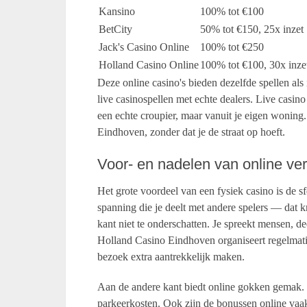
Kansino
100% tot €100
BetCity
50% tot €150, 25x inzet
Jack's Casino Online
100% tot €250
Holland Casino Online
100% tot €100, 30x inze
Deze online casino's bieden dezelfde spellen als i
live casinospellen met echte dealers. Live casin
een echte croupier, maar vanuit je eigen woning.
Eindhoven, zonder dat je de straat op hoeft.
Voor- en nadelen van online ver
Het grote voordeel van een fysiek casino is de sf
spanning die je deelt met andere spelers — dat kri
kant niet te onderschatten. Je spreekt mensen, d
Holland Casino Eindhoven organiseert regelmat
bezoek extra aantrekkelijk maken.
Aan de andere kant biedt online gokken gemak. J
parkeerkosten. Ook zijn de bonussen online vaak