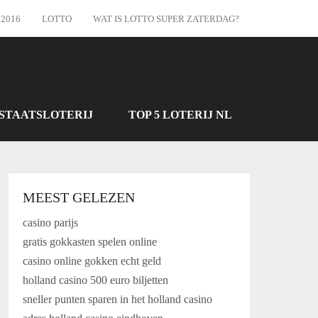
2016
LOTTO
WAT IS LOTTO SUPER ZATERDAG?
STAATSLOTERIJ
TOP 5 LOTERIJ NL
MEEST GELEZEN
casino parijs
gratis gokkasten spelen online
casino online gokken echt geld
holland casino 500 euro biljetten
sneller punten sparen in het holland casino