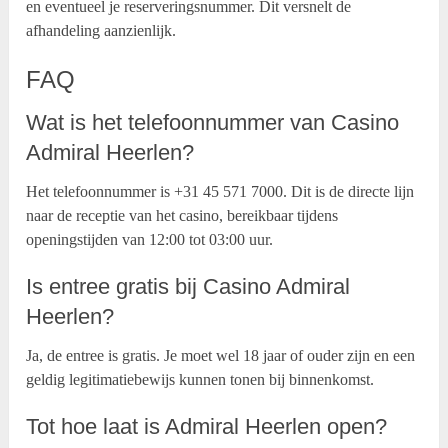
en eventueel je reserveringsnummer. Dit versnelt de
afhandeling aanzienlijk.
FAQ
Wat is het telefoonnummer van Casino
Admiral Heerlen?
Het telefoonnummer is +31 45 571 7000. Dit is de directe lijn
naar de receptie van het casino, bereikbaar tijdens
openingstijden van 12:00 tot 03:00 uur.
Is entree gratis bij Casino Admiral
Heerlen?
Ja, de entree is gratis. Je moet wel 18 jaar of ouder zijn en een
geldig legitimatiebewijs kunnen tonen bij binnenkomst.
Tot hoe laat is Admiral Heerlen open?