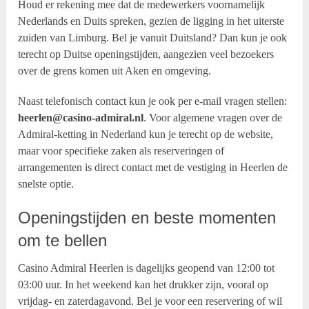
Houd er rekening mee dat de medewerkers voornamelijk
Nederlands en Duits spreken, gezien de ligging in het uiterste
zuiden van Limburg. Bel je vanuit Duitsland? Dan kun je ook
terecht op Duitse openingstijden, aangezien veel bezoekers
over de grens komen uit Aken en omgeving.
Naast telefonisch contact kun je ook per e-mail vragen stellen:
heerlen@casino-admiral.nl
. Voor algemene vragen over de
Admiral-ketting in Nederland kun je terecht op de website,
maar voor specifieke zaken als reserveringen of
arrangementen is direct contact met de vestiging in Heerlen de
snelste optie.
Openingstijden en beste momenten
om te bellen
Casino Admiral Heerlen is dagelijks geopend van 12:00 tot
03:00 uur. In het weekend kan het drukker zijn, vooral op
vrijdag- en zaterdagavond. Bel je voor een reservering of wil